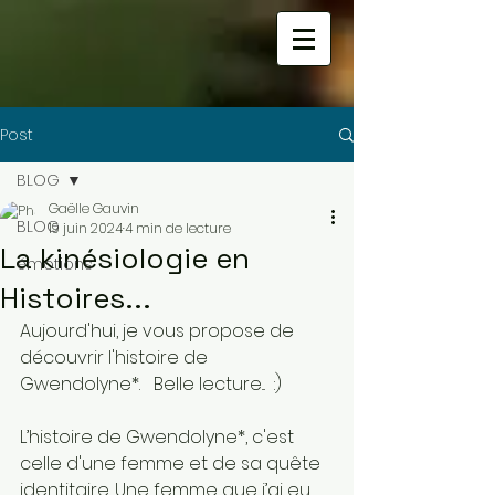
Post
BLOG
Gaëlle Gauvin
BLOG
19 juin 2024
4 min de lecture
La kinésiologie en
émotions
Histoires...
Aujourd'hui, je vous propose de 
découvrir l'histoire de 
Gwendolyne*.   Belle lecture...  :)
L’histoire de Gwendolyne*, c'est 
celle d'une femme et de sa quête 
identitaire. Une femme que j’ai eu 