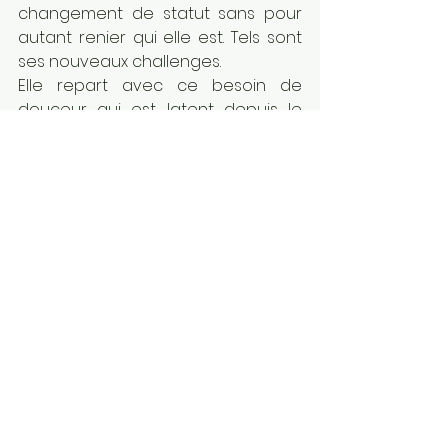
changement de statut sans pour 
autant renier qui elle est. Tels sont 
ses nouveaux challenges.
Elle repart avec ce besoin de 
douceur qui est latent depuis le 
début. Douceur envers elle, 
douceur envers les autres, 
douceur des autres ? A elle de voir 
quelle est la meilleure 
interprétation du message de son 
corps.
Une dernière séance a lieu 
quelques mois plus tard. Elle a entre 
temps commencé une thérapie en 
fleurs de Bach. Quel merveilleux 
complément cela a été pour elle ! 
Là où son corps n’était pas prêt à 
accepter ses émotions passées, les 
séances de fleurs de Bach ont 